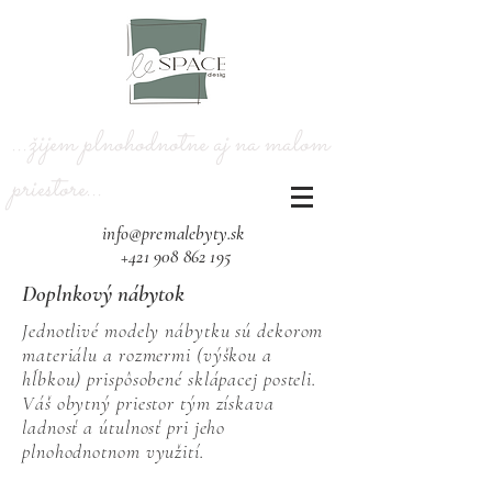
...žijem plnohodnotne aj na malom
priestore...​
info@premalebyty.sk
+421 908 862 195
Doplnkový nábytok
Jednotlivé modely nábytku sú dekorom
materiálu a rozmermi (výškou a
hĺbkou) prispôsobené sklápacej posteli.
Váš obytný priestor tým získava
ladnosť a útulnosť pri jeho
plnohodnotnom využití.