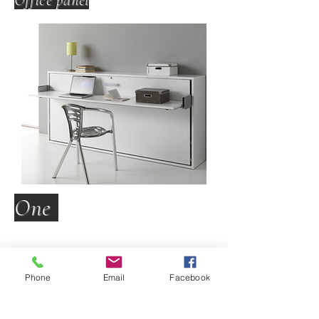
Office panel
One
info@premalebyty.sk
napíšte :
Phone
Email
Facebook
+421 908 862 195
zavolajte :