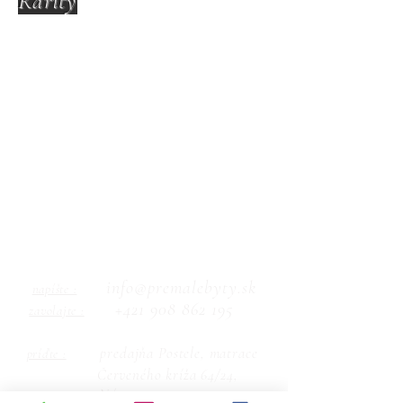
Rarity
info@premalebyty.sk
napíšte :
+421 908 862 195
zavolajte :
predajňa Postele, matrace
príďte :
Červeného kríža 64/24,
Námestovo 029 01