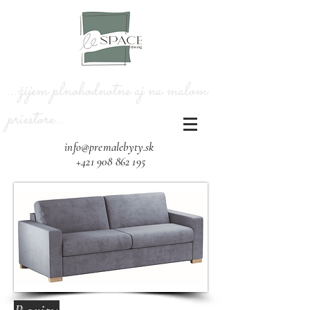
...žijem plnohodnotne aj na malom
priestore...​
info@premalebyty.sk
+421 908 862 195