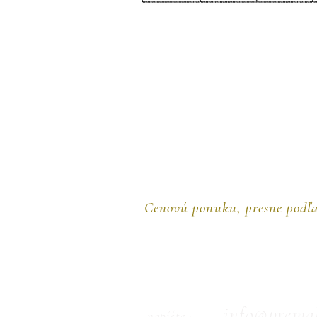
Cenovú ponuku, presne podľa
info@premal
napíšte :