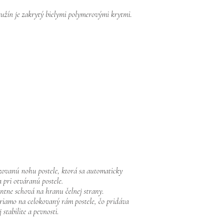
žín je zakrytý bielymi polymerovými krytmi.
 kovanú nohu postele, ktorá sa automaticky
 pri otváranú postele.
antne schová na hranu čelnej strany.
riamo na celokovaný rám postele, čo pridáva
j stabilite a pevnosti.