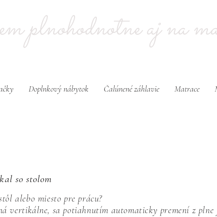
ijem plnohodnotne aj na mal
dačky
Doplnkový nábytok
Čalúnené záhlavie
Matrace
ikal so stolom
 stôl alebo miesto pre prácu?
aná vertikálne, sa potiahnutím automaticky premení z pln