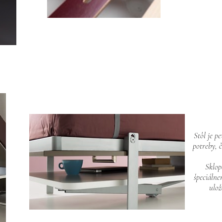
Stôl je p
potreby, 
Sklop
špeciálne
ulož