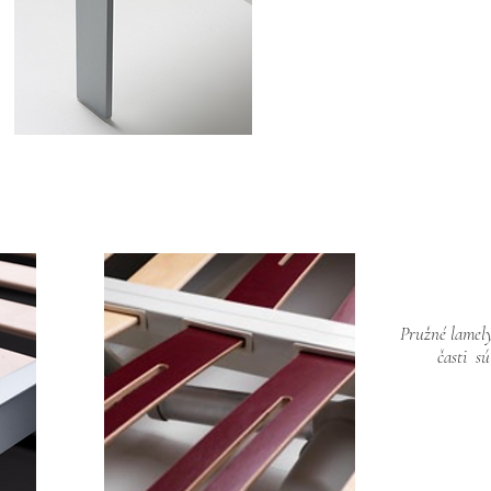
Pružné lamely
časti s