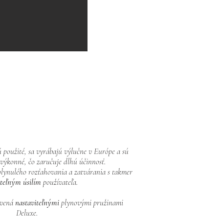
sú použité, sa vyrábajú výlučne v Európe a sú
 výkonné, čo zaručuje dlhú účinnosť.
plynulého rozťahovania a zatvárania s takmer
teľným úsilím
používateľa.
avená
nastaviteľnými
plynovými pružinami
Deluxe.