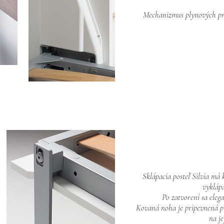
Mechanizmus plynových pru
Sklápacia posteľ Silvia má
vyklápa
Po zatvorení sa eleg
Kovaná noha je pripevnená p
na je