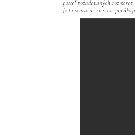
posteľ požadovaných rozmerov
Je to senzačné riešenie ponúka