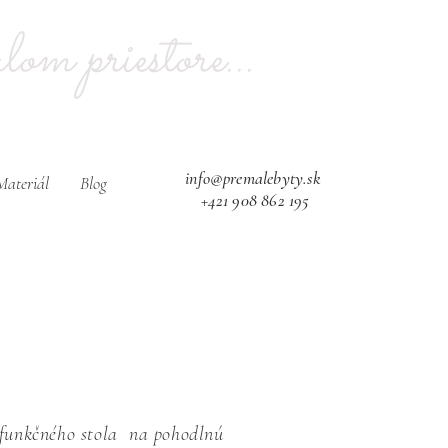
om priestore...​
info@premalebyty.sk
Materiál
Blog
+421 908 862 195
e funkčného stola na pohodlnú