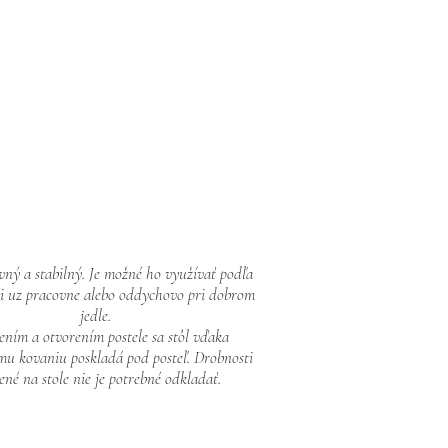
evný a stabilný. Je možné ho využívať podľa
či uz pracovne alebo oddychovo pri dobrom
jedle.
ením a otvorením postele sa stôl vďaka
mu kovaniu poskladá pod posteľ. Drobnosti
ené na stole nie je potrebné odkladať.