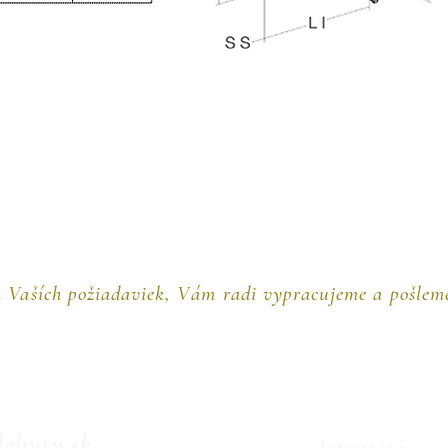
 Vaších požiadaviek, Vám radi vypracujeme a pošle
ebyty.sk
LeSpace s.r.o.