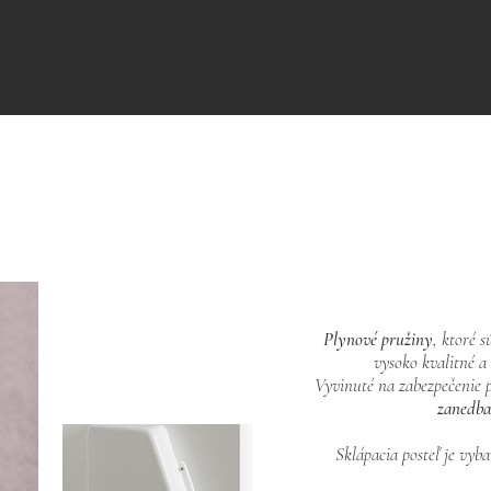
Plynové pružiny
, ktoré 
vysoko kvalitné a
Vyvinuté na zabezpečenie 
zanedba
Sklápacia posteľ je vyb