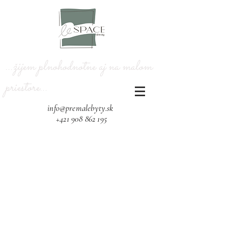
...žijem plnohodnotne aj na malom
priestore...​
info@premalebyty.sk
+421 908 862 195