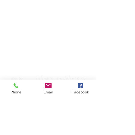
info@premalebyty.sk
napíšte :
+421 908 862 195
zavolajte :
Phone
Email
Facebook
predajňa Postele, matrace
príďte :
Červeného kríža 64/24,
Námestovo 029 01